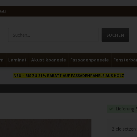
takt
um
Laminat
Akustikpaneele
Fassadenpaneele
Fensterbä
NEU
– BIS ZU 31% RABATT AUF FASSADENPANELE AUS HOLZ
Lieferung 
Ziele setzen: