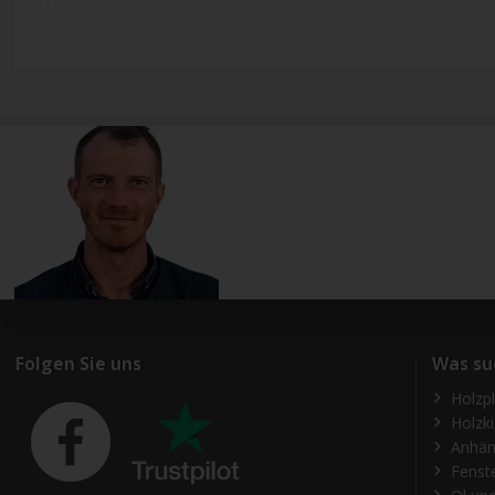
Folgen Sie uns
Was su
Holzp
Holzk
Anhän
Fenst