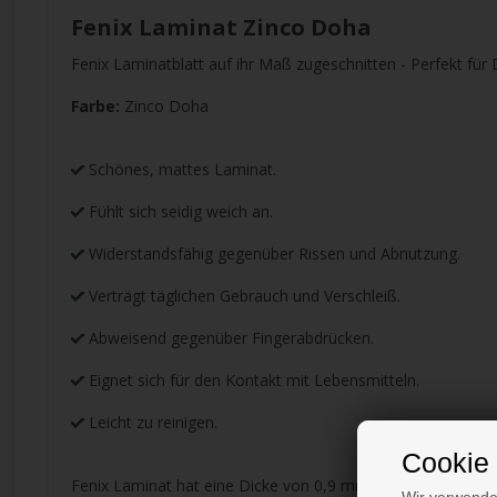
Fenix Laminat Zinco Doha
Fenix Laminatblatt auf ihr Maß zugeschnitten - Perfekt für
Farbe:
Zinco Doha
Schönes, mattes Laminat.
Fühlt sich seidig weich an.
Widerstandsfähig gegenüber Rissen und Abnutzung.
Verträgt täglichen Gebrauch und Verschleiß.
Abweisend gegenüber Fingerabdrücken.
Eignet sich für den Kontakt mit Lebensmitteln.
Leicht zu reinigen.
Cookie 
Fenix Laminat hat eine Dicke von 0,9 mm und ist dafür geei
Wir verwende