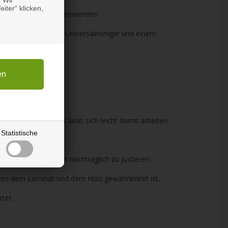
iter“ klicken,
 eine Kreissäge, zu verwenden.
Ihnen es mit einem Universalreiniger und einem
t zu verwenden, es lässt sich leicht damit arbeiten.
Statistische
ist das Laminatblatt nachträglich zu justieren.
hen dem Laminat und dem Holz gewährleistet ist.
rtet.