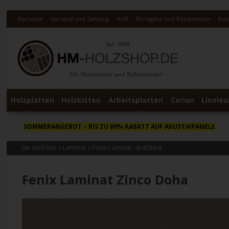
Startseite
Versand und Zahlung
AGB
Rückgabe und Reklamation
Kon
Holzplatten
Holzkisten
Arbeitsplatten
Corian
Linole
SOMMERANGEBOT
– BIS ZU 80% RABATT AUF AKUSTIKPANELE
Sie sind hier »
Laminat
»
Fenix Laminat - kratzfest
Fenix Laminat Zinco Doha