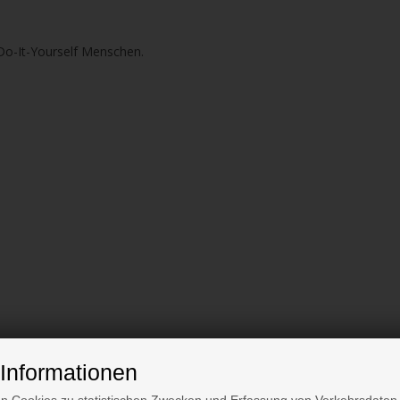
 Do-It-Yourself Menschen.
Informationen
gnet um es z.B. auf Tischoberflächen und Arbeitsflächen aus Holz zu 
n Cookies zu statistischen Zwecken und Erfassung von Verkehrsdaten.