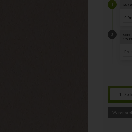
AUSW
BREI
305 
+
Stc
-
Warenpro