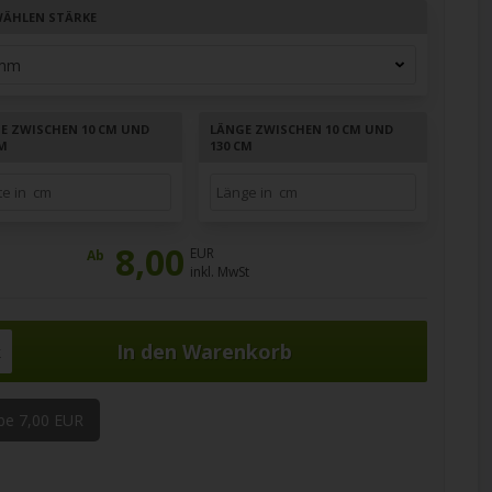
ÄHLEN STÄRKE
TE ZWISCHEN 10 CM UND
LÄNGE ZWISCHEN 10 CM UND
CM
130 CM
8,00
EUR
Ab
inkl. MwSt
k
be 7,00 EUR