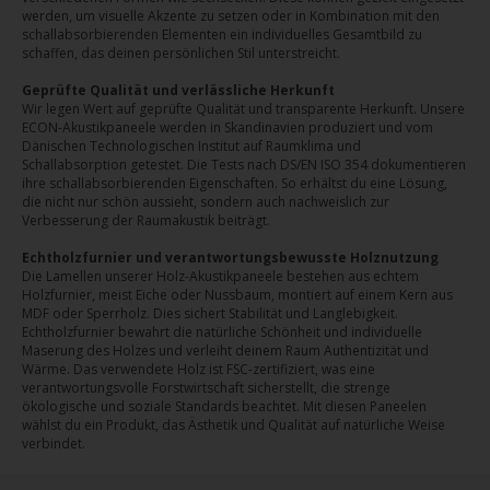
werden, um visuelle Akzente zu setzen oder in Kombination mit den
schallabsorbierenden Elementen ein individuelles Gesamtbild zu
schaffen, das deinen persönlichen Stil unterstreicht.
Geprüfte Qualität und verlässliche Herkunft
Wir legen Wert auf geprüfte Qualität und transparente Herkunft. Unsere
ECON-Akustikpaneele werden in Skandinavien produziert und vom
Dänischen Technologischen Institut auf Raumklima und
Schallabsorption getestet. Die Tests nach DS/EN ISO 354 dokumentieren
ihre schallabsorbierenden Eigenschaften. So erhältst du eine Lösung,
die nicht nur schön aussieht, sondern auch nachweislich zur
Verbesserung der Raumakustik beiträgt.
Echtholzfurnier und verantwortungsbewusste Holznutzung
Die Lamellen unserer Holz-Akustikpaneele bestehen aus echtem
Holzfurnier, meist Eiche oder Nussbaum, montiert auf einem Kern aus
MDF oder Sperrholz. Dies sichert Stabilität und Langlebigkeit.
Echtholzfurnier bewahrt die natürliche Schönheit und individuelle
Maserung des Holzes und verleiht deinem Raum Authentizität und
Wärme. Das verwendete Holz ist FSC-zertifiziert, was eine
verantwortungsvolle Forstwirtschaft sicherstellt, die strenge
ökologische und soziale Standards beachtet. Mit diesen Paneelen
wählst du ein Produkt, das Ästhetik und Qualität auf natürliche Weise
verbindet.