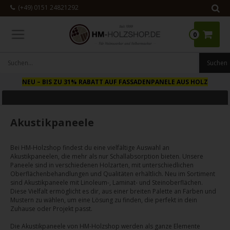
(+49) 0151 24821292
0
NEU
– BIS ZU 31% RABATT AUF FASSADENPANELE AUS HOLZ
Akustikpaneele
Bei HM-Holzshop findest du eine vielfältige Auswahl an
Akustikpaneelen, die mehr als nur Schallabsorption bieten. Unsere
Paneele sind in verschiedenen Holzarten, mit unterschiedlichen
Oberflächenbehandlungen und Qualitäten erhältlich. Neu im Sortiment
sind Akustikpaneele mit Linoleum-, Laminat- und Steinoberflächen.
Diese Vielfalt ermöglicht es dir, aus einer breiten Palette an Farben und
Mustern zu wählen, um eine Lösung zu finden, die perfekt in dein
Zuhause oder Projekt passt.
Die Akustikpaneele von HM-Holzshop werden als ganze Elemente