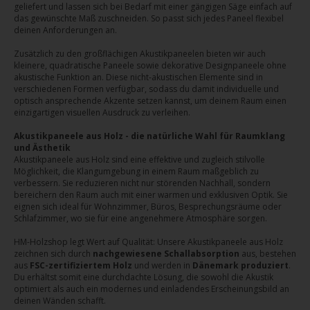
geliefert und lassen sich bei Bedarf mit einer gängigen Säge einfach auf
das gewünschte Maß zuschneiden. So passt sich jedes Paneel flexibel
deinen Anforderungen an.
Zusätzlich zu den großflächigen Akustikpaneelen bieten wir auch
kleinere, quadratische Paneele sowie dekorative Designpaneele ohne
akustische Funktion an. Diese nicht-akustischen Elemente sind in
verschiedenen Formen verfügbar, sodass du damit individuelle und
optisch ansprechende Akzente setzen kannst, um deinem Raum einen
einzigartigen visuellen Ausdruck zu verleihen.
Akustikpaneele aus Holz - die natürliche Wahl für Raumklang
und Ästhetik
Akustikpaneele aus Holz sind eine effektive und zugleich stilvolle
Möglichkeit, die Klangumgebung in einem Raum maßgeblich zu
verbessern. Sie reduzieren nicht nur störenden Nachhall, sondern
bereichern den Raum auch mit einer warmen und exklusiven Optik. Sie
eignen sich ideal für Wohnzimmer, Büros, Besprechungsräume oder
Schlafzimmer, wo sie für eine angenehmere Atmosphäre sorgen.
HM-Holzshop legt Wert auf Qualität: Unsere Akustikpaneele aus Holz
zeichnen sich durch
nachgewiesene Schallabsorption
aus, bestehen
aus
FSC-zertifiziertem Holz
und werden in
Dänemark produziert
.
Du erhältst somit eine durchdachte Lösung, die sowohl die Akustik
optimiert als auch ein modernes und einladendes Erscheinungsbild an
deinen Wänden schafft.