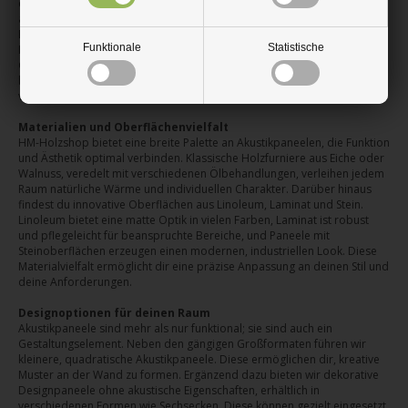
effektiv Lärm und Nachhall, was die Sprachverständlichkeit und die
allgemeine Entspannung fördert. Gleichzeitig bereichern sie deine
Einrichtung durch eine warme und moderne Ästhetik. Die flexible
Funktionale
Statistische
Montage an Wänden und Decken ermöglicht vielfältige
Gestaltungsmöglichkeiten. Ihre Installation ist unkompliziert und sie
benötigen nur minimale Wartung, wodurch du lange Freude an einer
verbesserten Raumakustik hast.
Materialien und Oberflächenvielfalt
HM-Holzshop bietet eine breite Palette an Akustikpaneelen, die Funktion
und Ästhetik optimal verbinden. Klassische Holzfurniere aus Eiche oder
Walnuss, veredelt mit verschiedenen Ölbehandlungen, verleihen jedem
Raum natürliche Wärme und individuellen Charakter. Darüber hinaus
findest du innovative Oberflächen aus Linoleum, Laminat und Stein.
Linoleum bietet eine matte Optik in vielen Farben, Laminat ist robust
und pflegeleicht für beanspruchte Bereiche, und Paneele mit
Steinoberflächen erzeugen einen modernen, industriellen Look. Diese
Materialvielfalt ermöglicht dir eine präzise Anpassung an deinen Stil und
deine Anforderungen.
Designoptionen für deinen Raum
Akustikpaneele sind mehr als nur funktional; sie sind auch ein
Gestaltungselement. Neben den gängigen Großformaten führen wir
kleinere, quadratische Akustikpaneele. Diese ermöglichen dir, kreative
Muster an der Wand zu formen. Ergänzend dazu bieten wir dekorative
Designpaneele ohne akustische Eigenschaften, erhältlich in
verschiedenen Formen wie Sechsecken. Diese können gezielt eingesetzt