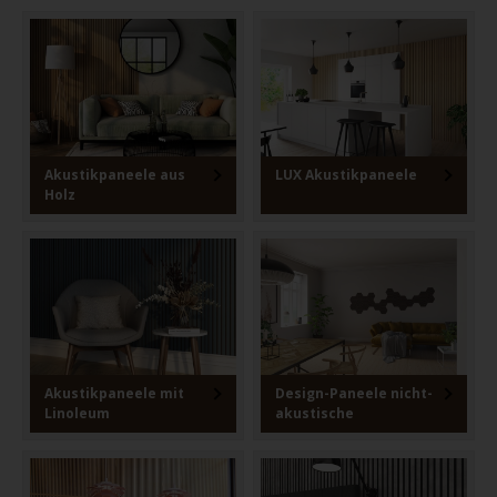
Akustikpaneele aus
LUX Akustikpaneele
Holz
Akustikpaneele mit
Design-Paneele nicht-
Linoleum
akustische