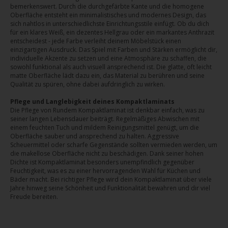
bemerkenswert. Durch die durchgefärbte Kante und die homogene
Oberfläche entsteht ein minimalistisches und modernes Design, das
sich nahtlos in unterschiedlichste Einrichtungsstile einfügt. Ob du dich
für ein klares Weiß, ein dezentes Hellgrau oder ein markantes Anthrazit
entscheidest - jede Farbe verleiht deinem Möbelstück einen
einzigartigen Ausdruck. Das Spiel mit Farben und Stärken ermöglicht dir,
individuelle Akzente zu setzen und eine Atmosphäre zu schaffen, die
sowohl funktional als auch visuell ansprechend ist. Die glatte, oft leicht
matte Oberfläche lädt dazu ein, das Material zu berühren und seine
Qualität zu spüren, ohne dabei aufdringlich zu wirken.
Pflege und Langlebigkeit deines Kompaktlaminats
Die Pflege von Rundem Kompaktlaminat ist denkbar einfach, was zu
seiner langen Lebensdauer beiträgt. Regelmäßiges Abwischen mit
einem feuchten Tuch und mildem Reinigungsmittel genügt, um die
Oberfläche sauber und ansprechend zu halten. Aggressive
Scheuermittel oder scharfe Gegenstände sollten vermieden werden, um
die makellose Oberfläche nicht zu beschädigen. Dank seiner hohen
Dichte ist Kompaktlaminat besonders unempfindlich gegenüber
Feuchtigkeit, was es zu einer hervorragenden Wahl für Küchen und
Bäder macht. Bei richtiger Pflege wird dein Kompaktlaminat über viele
Jahre hinweg seine Schönheit und Funktionalität bewahren und dir viel
Freude bereiten.