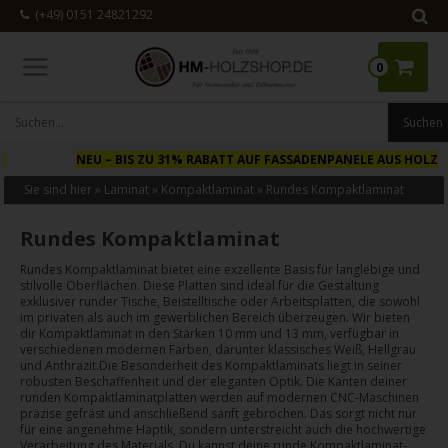
(+49) 0151 24821292
0
NEU
– BIS ZU 31% RABATT AUF FASSADENPANELE AUS HOLZ
Sie sind hier »
Laminat
»
Kompaktlaminat
»
Rundes Kompaktlaminat
Rundes Kompaktlaminat
Rundes Kompaktlaminat bietet eine exzellente Basis für langlebige und
stilvolle Oberflächen. Diese Platten sind ideal für die Gestaltung
exklusiver runder Tische, Beistelltische oder Arbeitsplatten, die sowohl
im privaten als auch im gewerblichen Bereich überzeugen. Wir bieten
dir Kompaktlaminat in den Stärken 10 mm und 13 mm, verfügbar in
verschiedenen modernen Farben, darunter klassisches Weiß, Hellgrau
und Anthrazit.Die Besonderheit des Kompaktlaminats liegt in seiner
robusten Beschaffenheit und der eleganten Optik. Die Kanten deiner
runden Kompaktlaminatplatten werden auf modernen CNC-Maschinen
präzise gefräst und anschließend sanft gebrochen. Das sorgt nicht nur
für eine angenehme Haptik, sondern unterstreicht auch die hochwertige
Verarbeitung des Materials. Du kannst deine runde Kompaktlaminat-