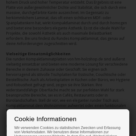
hohem Druck und hoher Temperatur entsteht. Das Ergebnis ist eine
Platte von außergewöhnlicher Dichte und Stabilität, die sich durch eine
massive, durchgefärbte Kante auszeichnet. Im Gegensatz zu
herkömmlichem Laminat, das oft einen sichtbaren MDF- oder
Spanplattenkern hat, wirkt Kompaktlaminat durch und durch homogen
und bietet eine besonders elegante Ästhetik. Es ist die ideale Wahl für
Projekte, die sowohl Ästhetik als auch maximale Belastbarkeit
erfordern. Bei uns findest du Rundes Kompaktlaminat, das genau auf
deine Anforderungen zugeschnitten wird.
Vielseitige Einsatzmöglichkeiten
Die runden Kompaktlaminatplatten von hm-holzshop.de sind äußerst
vielseitig einsetzbar und bieten eine moderne Lösung für verschiedene
Bereiche in deinem Zuhause oder Geschäft. Sie eignen sich
hervorragend als stilvolle Tischplatten für Esstische, Couchtische oder
Beistelltische. Auch als Arbeitsplatten in Küchen oder Büros, wo Hygiene
und Robustheit gefragt sind, zeigen sie ihre Stärken. Ihre
widerstandsfähige Oberfläche macht sie zur perfekten Wahl für stark
beanspruchte Bereiche, sei es in Cafés, Restaurants oder in
Bürolandschaften. Stell dir vor, wie ein eleganter runder Tisch aus
Kompaktlaminat dein Wohnzimmer aufwertet oder einen funktionalen
Mittelpunkt in deinem Arbeitsbereich bildet. Die Einsatzmöglichkeiten
sind fast grenzenlos.
Cookie Informationen
Besondere Eigenschaften und Vorteile
Wir verwenden Cookies zu statistischen Zwecken und Erfassung
Rundes Kompaktlaminat besticht durch eine Reihe überzeugender
von Verkehrsdaten. Wir benutzen diese Informationen zur