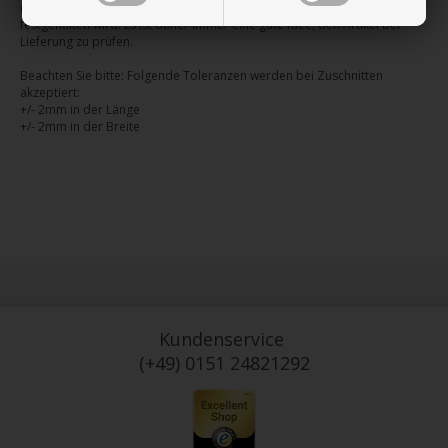
dem Spediteur entsprechend mitzuteilen, sodass dies im Frachtbrief
festgehalten wird. Es ist daher immer eine gute Idee, den Artikel bei
Lieferung zu prüfen.
Beachten Sie bitte: Folgende Toleranzen werden bei Zuschnitten
akzeptiert:
+/- 2mm in der Länge
+/- 2mm in der Breite
Kundenservice
(+49) 0151 24821292