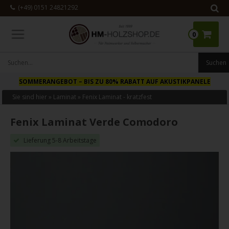
(+49) 0151 24821292
0
SOMMERANGEBOT
– BIS ZU 80% RABATT AUF AKUSTIKPANELE
Sie sind hier »
Laminat
»
Fenix Laminat - kratzfest
Fenix Laminat Verde Comodoro
Lieferung 5-8 Arbeitstage