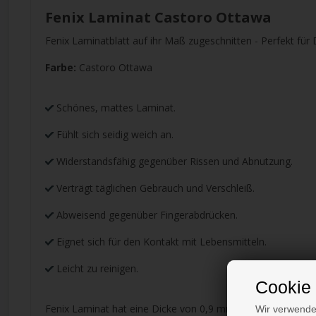
Fenix Laminat Castoro Ottawa
Fenix Laminatblatt auf ihr Maß zugeschnitten - Perfekt für
Farbe:
Castoro Ottawa
Schönes, mattes Laminat.
Fühlt sich seidig weich an.
Widerstandsfähig gegenüber Rissen und Abnutzung.
Verträgt täglichen Gebrauch und Verschleiß.
Abweisend gegenüber Fingerabdrücken.
Eignet sich für den Kontakt mit Lebensmitteln.
Leicht zu reinigen.
Cookie 
Fenix Laminat hat eine Dicke von 0,9 mm und ist dafür geei
Wir verwende