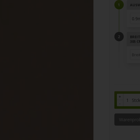
AUSW
BREI
305 
+
Stc
-
Warenpro