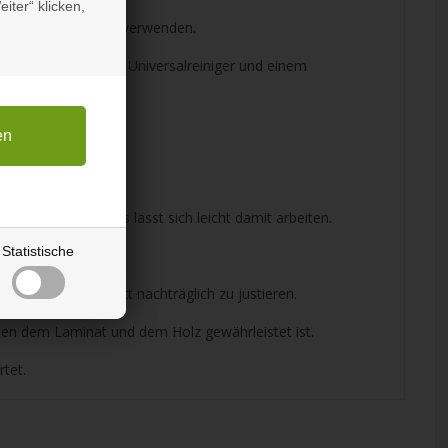
iter“ klicken,
 eine Kreissäge, zu verwenden.
Ihnen es mit einem Universalreiniger und einem
t zu verwenden, es lässt sich leicht damit arbeiten.
Statistische
ist das Laminatblatt nachträglich zu justieren.
hen dem Laminat und dem Holz gewährleistet ist.
rtet.