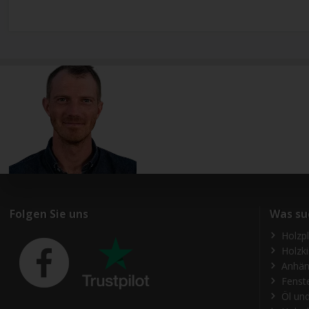
Folgen Sie uns
Was su
Holzp
Holzk
Anhän
Fenst
Öl und