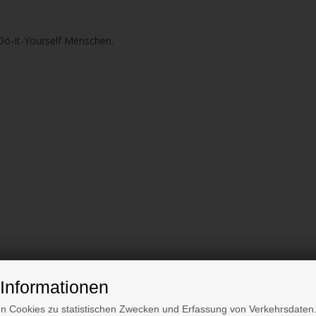
 Do-It-Yourself Menschen.
Informationen
gnet um es z.B. auf Tischoberflächen und Arbeitsflächen aus Holz zu 
n Cookies zu statistischen Zwecken und Erfassung von Verkehrsdaten.