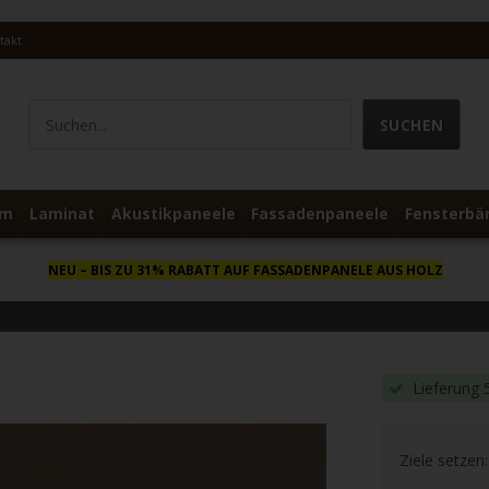
takt
um
Laminat
Akustikpaneele
Fassadenpaneele
Fensterbä
NEU
– BIS ZU 31% RABATT AUF FASSADENPANELE AUS HOLZ
Lieferung 
Ziele setzen: