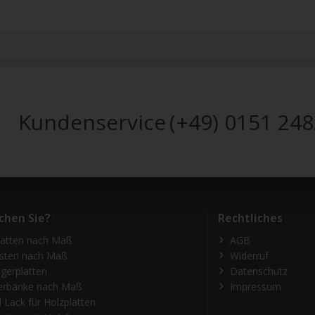
Kundenservice
(+49) 0151 24
chen Sie?
Rechtliches
latten nach Maß
AGB
isten nach Maß
Widerruf
gerplatten
Datenschutz
erbänke nach Maß
Impressum
 Lack für Holzplatten