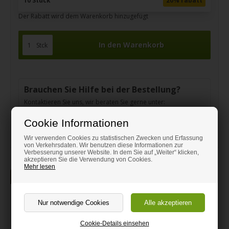
10 Stück
20% rabatt
Der Rabatt wird dem Warenkorb hinzugefügt
Stck
Brauchen Sie Hilfe bei der Bestellung?
Kontaktieren Sie uns, wir beraten Sie gerne unter:
(+49) 0151 24821292
Cookie Informationen
kundenservice@hm-holzshop.de
Wir verwenden Cookies zu statistischen Zwecken und Erfassung
von Verkehrsdaten. Wir benutzen diese Informationen zur
Verbesserung unserer Website. In dem Sie auf „Weiter“ klicken,
akzeptieren Sie die Verwendung von Cookies.
Mehr lesen
Beschreibung
Regal aus weißem Melamin
Weiße Melaminplatte nach Maß.
Cookie-Details einsehen