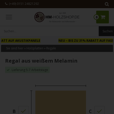
(+49) 0151 24821292
0
NEU
– BIS ZU 31% RABATT AUF FASSADENPANELE AUS HOLZ
Sie sind hier »
Holzplatten
»
Regale
Regal aus weißem Melamin
Lieferung 5-7 Arbeitstage
B
C