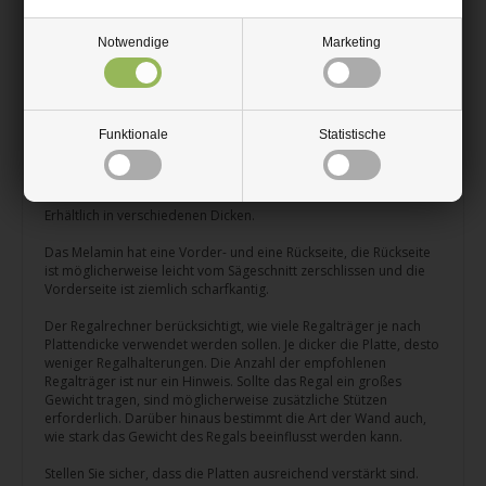
Vielseitiges weißes Melamin-Spanplattenregal.
Notwendige
Marketing
Mit Melamin auf beiden Seiten.
Wir bieten an, dass Sie weiße Kanten an den Rändern bekommen
können. Wenn Sie dies nicht möchten, können Sie einfach den
Haken bei den Kanten wegklicken, an denen es nicht sein sollte.
Funktionale
Statistische
Da der Kern des Regals eine Spanplatte ist, lassen sich
Schrauben leicht einschrauben.
Erhältlich in verschiedenen Dicken.
Das Melamin hat eine Vorder- und eine Rückseite, die Rückseite
ist möglicherweise leicht vom Sägeschnitt zerschlissen und die
Vorderseite ist ziemlich scharfkantig.
Der Regalrechner berücksichtigt, wie viele Regalträger je nach
Plattendicke verwendet werden sollen. Je dicker die Platte, desto
weniger Regalhalterungen. Die Anzahl der empfohlenen
Regalträger ist nur ein Hinweis. Sollte das Regal ein großes
Gewicht tragen, sind möglicherweise zusätzliche Stützen
erforderlich. Darüber hinaus bestimmt die Art der Wand auch,
wie stark das Gewicht des Regals beeinflusst werden kann.
Stellen Sie sicher, dass die Platten ausreichend verstärkt sind.