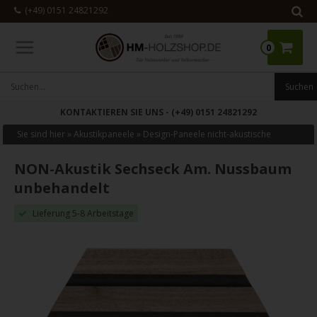
(+49) 0151 24821292
0
KONTAKTIEREN SIE UNS
- (+49) 0151 24821292
Sie sind hier »
Akustikpaneele
»
Design-Paneele nicht-akustische
NON-Akustik Sechseck Am. Nussbaum
unbehandelt
Lieferung 5-8 Arbeitstage