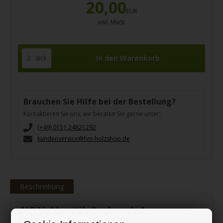
20,00
EUR
inkl. MwSt
Stck
Brauchen Sie Hilfe bei der Bestellung?
Kontaktieren Sie uns, wir beraten Sie gerne unter:
(+49) 0151 24821292
kundenservice@hm-holzshop.de
Beschreibung
NON-Akustik Sechseck Am.