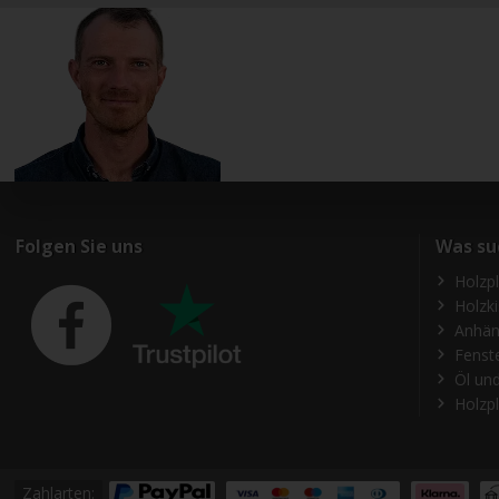
Folgen Sie uns
Was su
Holzp
Holzk
Anhän
Fenst
Öl und
Holzpl
Zahlarten: