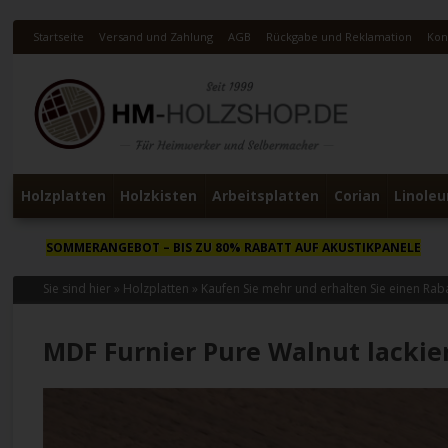
Startseite
Versand und Zahlung
AGB
Rückgabe und Reklamation
Kon
Holzplatten
Holzkisten
Arbeitsplatten
Corian
Linole
SOMMERANGEBOT
– BIS ZU 80% RABATT AUF AKUSTIKPANELE
Sie sind hier »
Holzplatten
»
Kaufen Sie mehr und erhalten Sie einen Rab
MDF Furnier Pure Walnut lackie