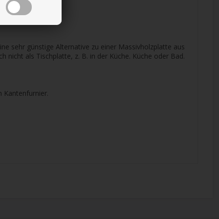
ine sehr günstige Alternative zu einer Massivholzplatte aus
 nicht als Tischplatte, z. B. in der Küche. Küche oder Bad.
n Kantenfurnier.