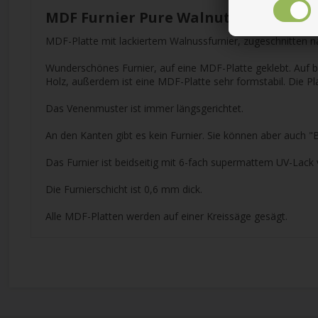
MDF Furnier Pure Walnut lackiert S
MDF-Platte mit lackiertem Walnussfurnier, zugeschnitten 
Wunderschönes Furnier, auf eine MDF-Platte geklebt. Auf bei
Holz, außerdem ist eine MDF-Platte sehr formstabil. Die Pl
Das Venenmuster ist immer längsgerichtet.
An den Kanten gibt es kein Furnier. Sie können aber auch "
Das Furnier ist beidseitig mit 6-fach supermattem UV-Lack
Die Furnierschicht ist 0,6 mm dick.
Alle MDF-Platten werden auf einer Kreissäge gesägt.