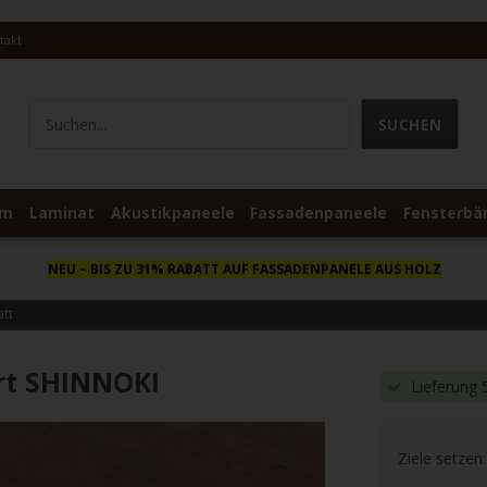
takt
um
Laminat
Akustikpaneele
Fassadenpaneele
Fensterbä
NEU
– BIS ZU 31% RABATT AUF FASSADENPANELE AUS HOLZ
att
rt SHINNOKI
Lieferung 
Ziele setzen: