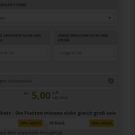
ÄHLEN STÄRKE
TE ZWISCHEN 10 CM UND
LÄNGE ZWISCHEN 10 CM UND
CM
279 CM
gtes Kantenband
5,00
EUR
Ab
inkl. MwSt
att - Die Platten müssen nicht gleich groß sein
10% rabatt
10 Stück
20% rabatt
wird dem Warenkorb hinzugefügt