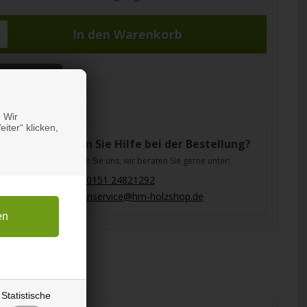
k
be 7,00 EUR
 Wir
iter“ klicken,
Brauchen Sie Hilfe bei der Bestellung?
Kontaktieren Sie uns, wir beraten Sie gerne unter:
(+49) 0151 24821292
kundenservice@hm-holzshop.de
Statistische