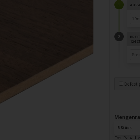
AUSW
BREI
124 
Befesti
Mengenrab
5 Stück
Der Rabatt 