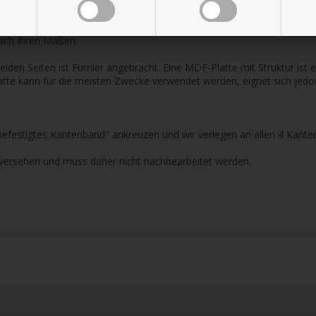
HINNOKI
nach Ihren Maßen.
den Seiten ist Furnier angebracht. Eine MDF-Platte mit Struktur ist e
atte kann für die meisten Zwecke verwendet werden, eignet sich jedoch
Befestigtes Kantenband" ankreuzen und wir verlegen an allen 4 Kante
 versehen und muss daher nicht nachbearbeitet werden.