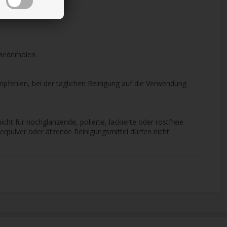
nute einwirken.
wiederholen.
pfehlen, bei der täglichen Reinigung auf die Verwendung
ht für hochglänzende, polierte, lackierte oder rostfreie
rpulver oder ätzende Reinigungsmittel dürfen nicht