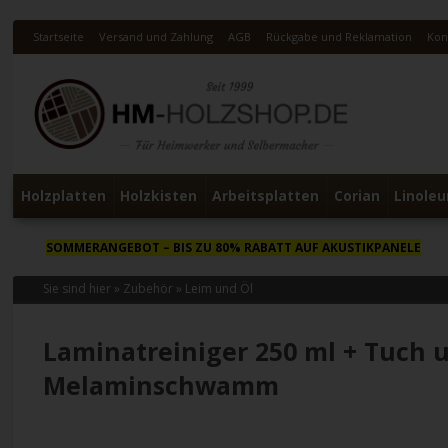
Startseite
Versand und Zahlung
AGB
Rückgabe und Reklamation
Kon
Holzplatten
Holzkisten
Arbeitsplatten
Corian
Linole
SOMMERANGEBOT
– BIS ZU 80% RABATT AUF AKUSTIKPANELE
Sie sind hier »
Zubehör
»
Leim und Öl
Laminatreiniger 250 ml + Tuch 
Melaminschwamm