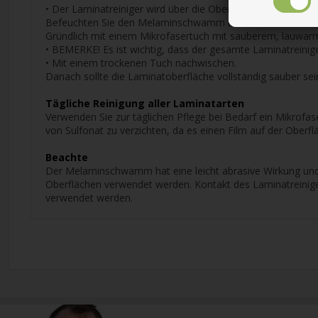
• Der Laminatreiniger wird über die Oberfläche gesprüht. Ge
Befeuchten Sie den Melaminschwamm und verteilen Sie den L
Gründlich mit einem Mikrofasertuch mit sauberem, lauw
• BEMERKE! Es ist wichtig, dass der gesamte Laminatreinig
• Mit einem trockenen Tuch nachwischen.
Danach sollte die Laminatoberfläche vollständig sauber sein
Tägliche Reinigung aller Laminatarten
Verwenden Sie zur täglichen Pflege bei Bedarf ein Mikrofa
von Sulfonat zu verzichten, da es einen Film auf der Oberflä
Beachte
Der Melaminschwamm hat eine leicht abrasive Wirkung und ka
Oberflächen verwendet werden. Kontakt des Laminatreinige
verwendet werden.