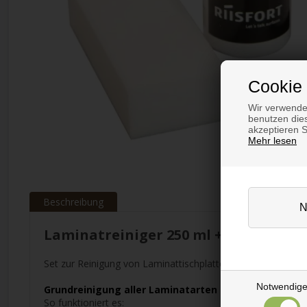
Cookie 
Wir verwende
benutzen dies
akzeptieren 
Mehr lesen
Beschreibung
Laminatreiniger 250 ml + Tuch un
Set zur Reinigung von Laminattischplatten und Laminatober
Notwendig
Grundreinigung aller Laminatarten
So funktioniert es: