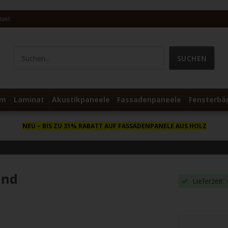
takt
um
Laminat
Akustikpaneele
Fassadenpaneele
Fensterbä
NEU
– BIS ZU 31% RABATT AUF FASSADENPANELE AUS HOLZ
und
Lieferzeit