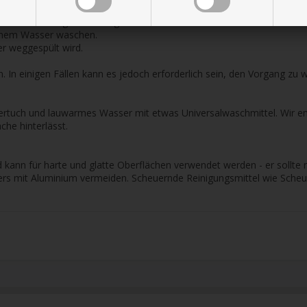
brauchsfertig, nicht verdünnen.
aminatreiniger auf der gesamten Platte und lassen Sie ihn ca. 1 Mi
armem Wasser waschen.
er weggespült wird.
. In einigen Fällen kann es jedoch erforderlich sein, den Vorgang zu 
sertuch und lauwarmes Wasser mit etwas Universalwaschmittel. Wir em
che hinterlässt.
nn für harte und glatte Oberflächen verwendet werden - er sollte nic
rs mit Aluminium vermeiden. Scheuernde Reinigungsmittel wie Scheue