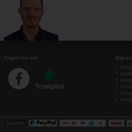
Folgen Sie uns
Was su
Holzp
Holzk
Anhän
Fenst
Öl und
Holzpl
Zahlarten: