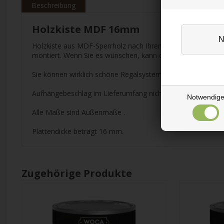
Beschreibung
Holzkiste MDF 16mm
Holzkiste aus MDF-Sperrholz nach Ihren Wunschmaßen zuges
montiert. Wenn Sie es wünschen, kann die Kiste bemalt wer
Sie können wirklich schöne Regalsysteme in verschiedenen
Aufhängebeschlag im Lieferumfang nicht enthalten.
Notwendig
Alle Maße sind Außenmaße .
Plattendicke beträgt 16 mm.
Zugehörige Produkte