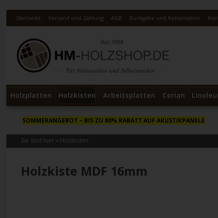
Startseite
Versand und Zahlung
AGB
Rückgabe und Reklamation
Kon
Holzplatten
Holzkisten
Arbeitsplatten
Corian
Linole
SOMMERANGEBOT
– BIS ZU 80% RABATT AUF AKUSTIKPANELE
Sie sind hier »
Holzkisten
Holzkiste MDF 16mm