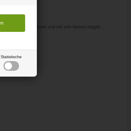
Die Seiten sind geleimt und mit sehr kleinen Nägeln
r-Struktur.
sie setzt Grenzen.
Statistische