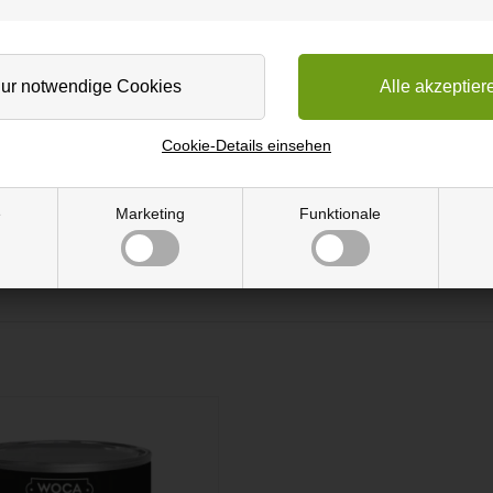
chnitten. Holzkisten aus MDF mit 4 Seiten und einem festen Boden. 
den oder Sie belassen sie unbehandelt und genießen die schöne Kiefe
Cookie-Details einsehen
 Größen und Abmessungen mit Sperrholzkisten machen. Nur die Fanta
e
Marketing
Funktionale