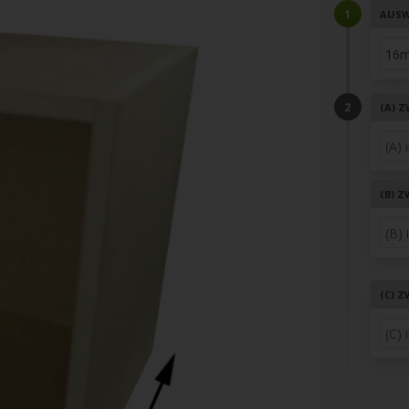
AUSW
(A)
Z
(B)
Z
(C)
Z