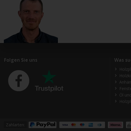
Folgen Sie uns
Was su
Holzp
Holzk
Anhän
Fenst
Öl und
Holzpl
Zahlarten: