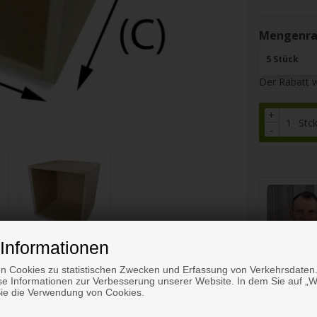
Mengenrab
5 Stück
Der Rabatt 
+
Stc
-
Informationen
n Cookies zu statistischen Zwecken und Erfassung von Verkehrsdaten.
e Informationen zur Verbesserung unserer Website. In dem Sie auf „We
Sie die Verwendung von Cookies.