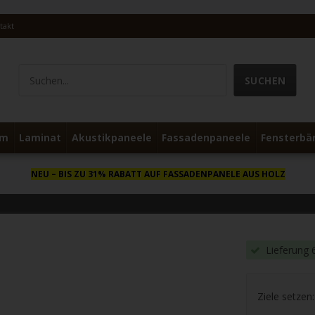
takt
um
Laminat
Akustikpaneele
Fassadenpaneele
Fensterbä
NEU
– BIS ZU 31% RABATT AUF FASSADENPANELE AUS HOLZ
Lieferung 
Ziele setzen: