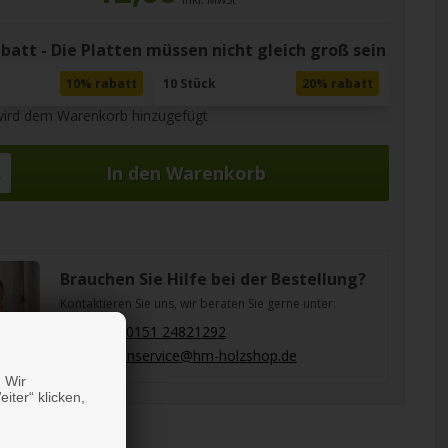
att - Die Platten müssen nicht gleich groß sein
10% rabatt
10 Stück
20% rabatt
wird dem Warenkorb hinzugefügt
k
Brauchen Sie Hilfe bei der Bestellung?
Kontaktieren Sie uns, wir beraten Sie gerne unter:
(+49) 0151 24821292
kundenservice@hm-holzshop.de
 Wir
iter“ klicken,