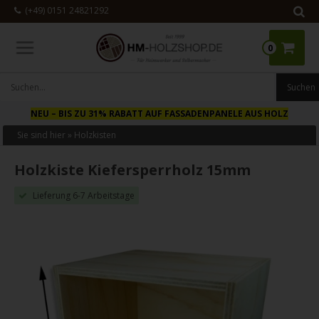
(+49) 0151 24821292
0
NEU
– BIS ZU 31% RABATT AUF FASSADENPANELE AUS HOLZ
Sie sind hier »
Holzkisten
Holzkiste Kiefersperrholz 15mm
Lieferung 6-7 Arbeitstage