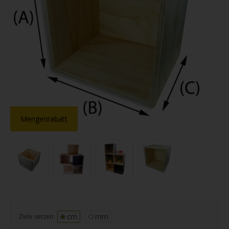
Mengenrabatt
cm
mm
Ziele setzen: