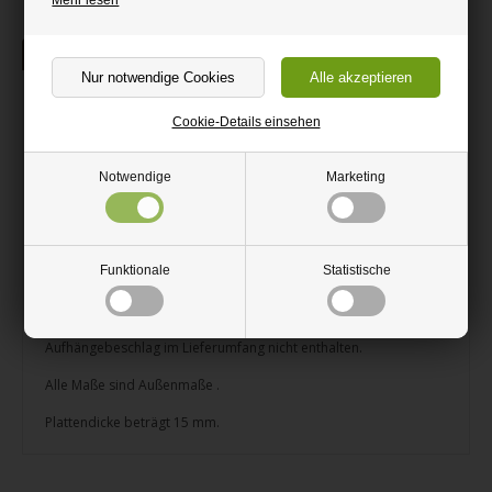
Beschreibung
Holzkiste Kiefersperrholz 15mm
Cookie-Details einsehen
Holzkiste aus Kiefersperrholz nach Ihren Wunschmaßen
zugeschnitten. Holzkisten aus Sperrholz mit 4 Seiten und einem
Notwendige
Marketing
festen Boden. Die Seiten sind geleimt und mit sehr kleinen
Nägeln montiert. Wenn Sie es wünschen, kann die Kiste bemalt
werden oder Sie belassen sie unbehandelt und genießen die
schöne Kieferstruktur.
Funktionale
Statistische
Sie können wirklich schöne Regalsysteme in verschiedenen
Größen und Abmessungen mit Sperrholzkisten machen. Nur die
Fantasie setzt Grenzen.
Aufhängebeschlag im Lieferumfang nicht enthalten.
Alle Maße sind Außenmaße .
Plattendicke beträgt 15 mm.