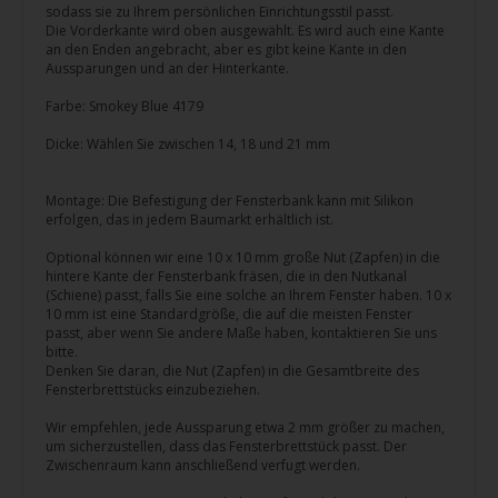
sodass sie zu Ihrem persönlichen Einrichtungsstil passt.
Die Vorderkante wird oben ausgewählt. Es wird auch eine Kante
an den Enden angebracht, aber es gibt keine Kante in den
Aussparungen und an der Hinterkante.
Farbe: Smokey Blue 4179
Dicke: Wählen Sie zwischen 14, 18 und 21 mm
Montage: Die Befestigung der Fensterbank kann mit Silikon
erfolgen, das in jedem Baumarkt erhältlich ist.
Optional können wir eine 10 x 10 mm große Nut (Zapfen) in die
hintere Kante der Fensterbank fräsen, die in den Nutkanal
(Schiene) passt, falls Sie eine solche an Ihrem Fenster haben. 10 x
10 mm ist eine Standardgröße, die auf die meisten Fenster
passt, aber wenn Sie andere Maße haben, kontaktieren Sie uns
bitte.
Denken Sie daran, die Nut (Zapfen) in die Gesamtbreite des
Fensterbrettstücks einzubeziehen.
Wir empfehlen, jede Aussparung etwa 2 mm größer zu machen,
um sicherzustellen, dass das Fensterbrettstück passt. Der
Zwischenraum kann anschließend verfugt werden.