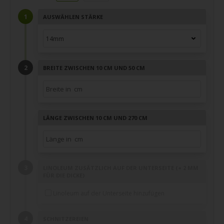
AUSWÄHLEN STÄRKE
BREITE ZWISCHEN 10 CM UND 50 CM
LÄNGE ZWISCHEN 10 CM UND 270 CM
LINOLEUM ZUSÄTZLICH AUF DER UNTERSEITE (+ 2 MM
FÜR DIE DICKE)
Linoleum auf der Unterseite hinzufügen
SCHNITZEREIEN