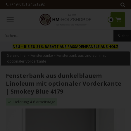
(+49) 0151 24821292
0
NEU
– BIS ZU 31% RABATT AUF FASSADENPANELE AUS HOLZ
Sie sind hier »
Fensterbänke
»
Fensterbank aus Linoleum mit
optionaler Vorderkante
Fensterbank aus dunkelblauem
Linoleum mit optionaler Vorderkante
| Smokey Blue 4179
Lieferung 4-6 Arbeitstage