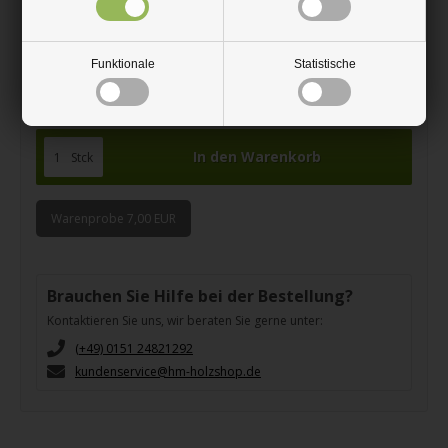
5 Stück
10% rabatt
Funktionale
Statistische
10 Stück
20% rabatt
Der Rabatt wird dem Warenkorb hinzugefügt
Stck
Warenprobe 7,00 EUR
Brauchen Sie Hilfe bei der Bestellung?
Kontaktieren Sie uns, wir beraten Sie gerne unter:
(+49) 0151 24821292
kundenservice@hm-holzshop.de