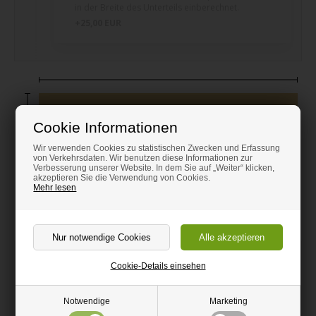
in der Breite des Unterteils einberechnet.
+25,00 EUR
Cookie Informationen
Wir verwenden Cookies zu statistischen Zwecken und Erfassung
von Verkehrsdaten. Wir benutzen diese Informationen zur
Verbesserung unserer Website. In dem Sie auf „Weiter“ klicken,
akzeptieren Sie die Verwendung von Cookies.
Mehr lesen
108,28
EUR
Ab
inkl. MwSt
Cookie-Details einsehen
Mengenrabatt - Die Platten müssen nicht gleich
Notwendige
Marketing
groß sein