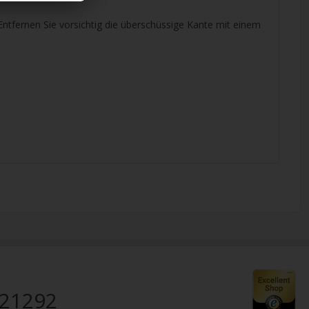
Entfernen Sie vorsichtig die überschüssige Kante mit einem
821292