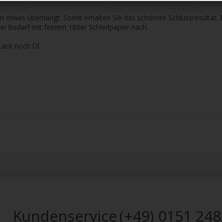
 etwas überhängt. Somit erhalten Sie das schönste Schlussresultat. 
ei Bedarf mit feinem 180er Schleifpapier nach.
Lack noch Öl.
Kundenservice
(+49) 0151 24