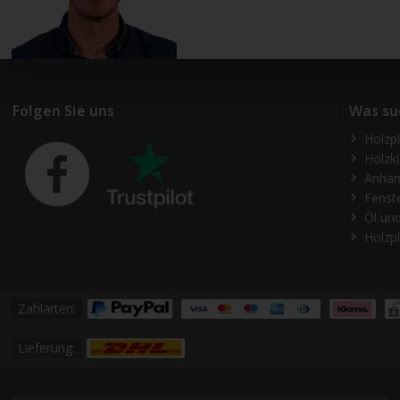
Folgen Sie uns
Was su
Holzp
Holzk
Anhän
Fenst
Öl und
Holzpl
Zahlarten:
Lieferung: