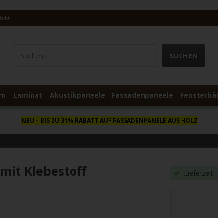
takt
um
Laminat
Akustikpaneele
Fassadenpaneele
Fensterbä
NEU
– BIS ZU 31% RABATT AUF FASSADENPANELE AUS HOLZ
mit Klebestoff
Lieferzeit