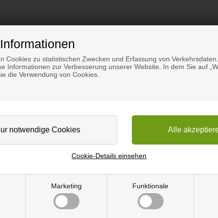
Informationen
n Cookies zu statistischen Zwecken und Erfassung von Verkehrsdaten.
e Informationen zur Verbesserung unserer Website. In dem Sie auf „We
Sie die Verwendung von Cookies.
lebestoff
Cookie-Details einsehen
ish und schließt die Seiten und Enden, so dass der Spanplatten Kern v
e
Marketing
Funktionale
hängen bleiben oder Absplitterungen in die Finger bekommen.
t, es braucht also nur am Rand mit einem herkömmlichen Bügeleisen 