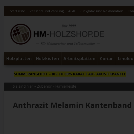
Startseite
Versand und Zahlung
AGB
Rückgabe und Reklamation
Kon
Holzplatten
Holzkisten
Arbeitsplatten
Corian
Linole
SOMMERANGEBOT
– BIS ZU 80% RABATT AUF AKUSTIKPANELE
Sie sind hier »
Zubehör
»
Furnierleiste
Anthrazit Melamin Kantenband 