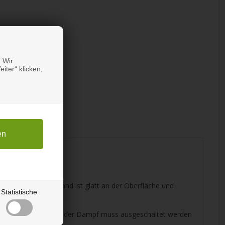
 Wir
iter“ klicken,
erdeckt wird. Der Rand ist glatt an der Oberfläche und
Statistische
gebügelt zu werden - der Dampf muss ausgeschaltet werden