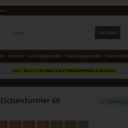
takt
um
Laminat
Akustikpaneele
Fassadenpaneele
Fensterbä
NEU
– BIS ZU 31% RABATT AUF FASSADENPANELE AUS HOLZ
Eichenfurnier 60
Lieferung 