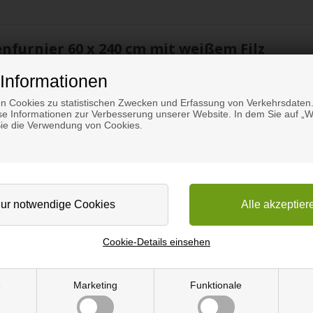
nfurnier 60 x 240 cm mit weißem Filz
ßem Filz
Informationen
n Cookies zu statistischen Zwecken und Erfassung von Verkehrsdaten.
e Informationen zur Verbesserung unserer Website. In dem Sie auf „We
Sie die Verwendung von Cookies.
Hauptzweck ist es, Lärm zu reduzieren. Die Akustikpaneele aus dem
e in Zonen aufgeteilt werden. Neben der Reduzierung des Lärmniveaus
, das für eine gemütliche und warme Atmosphäre sorgt. Unsere Akust
nd mit verschiedenen Ölbehandlungen erhältlich.
Cookie-Details einsehen
mm Polyester-Absorber, der u. a. aus recycelten Plastikflaschen he
ind ca. 11 mm tief und 27 mm breit mit einem Abstand von 13 mm zwis
e
Marketing
Funktionale
en.