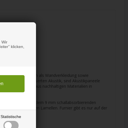
 Wir
iter“ klicken,
 HM-Holzshop können als Wandverkleidung sowie
 und einer verbesserten Akustik, sind Akustikpaneele
ikpaneele werden aus nachhaltigen Materialien in
rgestellt wird. Über dem 9 mm schallabsorbierenden
chen den einzelnen Lamellen. Furnier gibt es nur auf der
Statistische