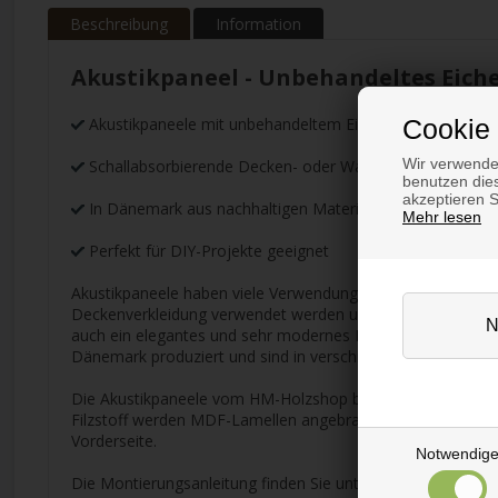
Beschreibung
Information
Akustikpaneel - Unbehandeltes Eiche
Akustikpaneele mit unbehandeltem Eichenfurnier mit wei
Cookie 
Wir verwende
Schallabsorbierende Decken- oder Wandverkleidung
benutzen dies
akzeptieren 
In Dänemark aus nachhaltigen Materialien hergestellt
Mehr lesen
Perfekt für DIY-Projekte geeignet
Akustikpaneele haben viele Verwendungszwecke, aber der 
Deckenverkleidung verwendet werden und vorteilhafterweis
auch ein elegantes und sehr modernes Einrichtungselement
Dänemark produziert und sind in verschiedenen Holzarten u
Die Akustikpaneele vom HM-Holzshop bestehen aus einem 9 
Filzstoff werden MDF-Lamellen angebracht. Die Lamellen s
Vorderseite.
Notwendig
Die Montierungsanleitung finden Sie unter den Information