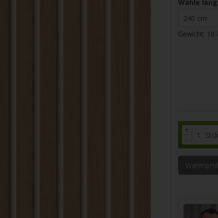
Wähle läng
Gewicht:
10
+
Stc
-
Warenpro