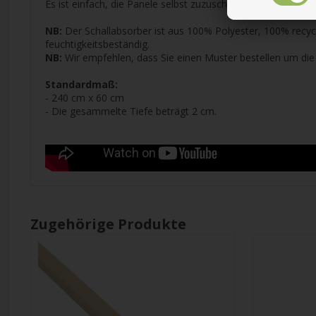
Es ist einfach, die Panele selbst zuzuschneiden. Nutzen Si
NB:
Der Schallabsorber ist aus 100% Polyester, 100% recyce
feuchtigkeitsbeständig.
NB:
Wir empfehlen, dass Sie einen Muster bestellen um die
Standardmaß:
- 240 cm x 60 cm
- Die gesammelte Tiefe beträgt 2 cm.
Zugehörige Produkte