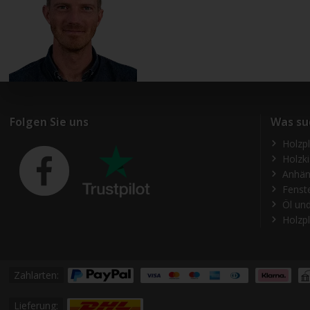
Folgen Sie uns
Was su
Holzp
Holzk
Anhän
Fenst
Öl und
Holzpl
Zahlarten:
Lieferung: