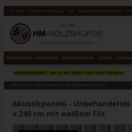
Startseite
Versand und Zahlung
AGB
Rückgabe und Reklamation
Kon
Holzplatten
Holzkisten
Arbeitsplatten
Corian
Linole
SOMMERANGEBOT
– BIS ZU 80% RABATT AUF AKUSTIKPANELE
Sie sind hier »
Akustikpaneele
»
Akustikpaneele aus Holz
Akustikpaneel - Unbehandeltes 
x 240 cm mit weißem Filz