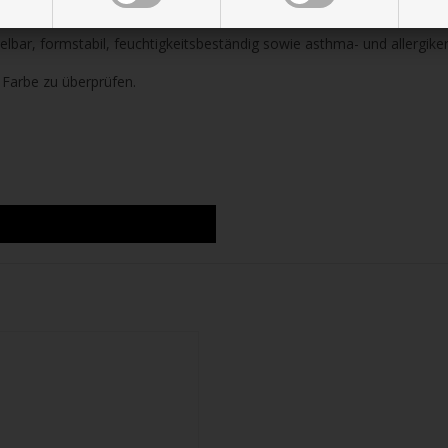
e normales Werkzeug für die Bearbeitung von Holz. Mit einer Feinsäge 
lbar, formstabil, feuchtigkeitsbeständig sowie asthma- und allergiker
 Farbe zu überprüfen.