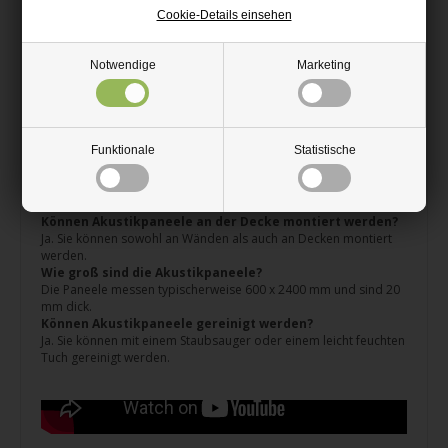
produziert und beim Dänischen Technologischen Institut sowohl
Cookie-Details einsehen
für Schallabsorption, Raumklima als auch Formaldehyd getestet.
Die Paneele sind nach dem Standard DS/EN ISO 354 getestet, der
ihre schallabsorbierenden Eigenschaften dokumentiert.
Notwendige
Marketing
Das gibt Ihnen Sicherheit, dass die Paneele tatsächlich Lärm und
Nachhall reduzieren.
FAQ zu Akustikpaneelen
Funktionale
Statistische
Funktionieren Akustikpaneele wirklich?
Ja. Akustikpaneele reduzieren den Nachhall, indem sie
Schallwellen durch Filz und Lamellen absorbieren.
Können Akustikpaneele an der Decke montiert werden?
Ja. Sie können sowohl an Wänden als auch an Decken montiert
werden.
Wie groß sind die Akustikpaneele?
Die Paneele messen typischerweise 600 x 2400 mm und sind 20
mm dick.
Können Akustikpaneele gereinigt werden?
Ja. Sie können mit einem Staubsauger oder einem leicht feuchten
Tuch gereinigt werden.