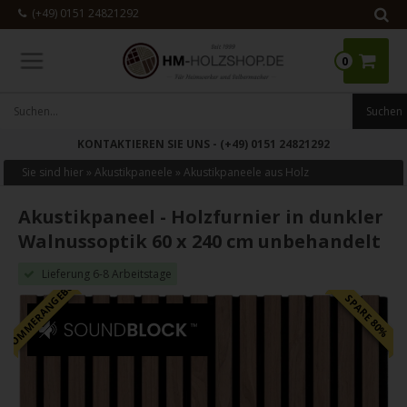
(+49) 0151 24821292
0
SOMMERANGEBOT
– BIS ZU 80% RABATT AUF AKUSTIK
Sie sind hier »
Akustikpaneele
»
Akustikpaneele aus Holz
Akustikpaneel - Holzfurnier in dunkler
Walnussoptik 60 x 240 cm unbehandelt
Lieferung 6-8 Arbeitstage
SOMMERANGEBOT
SPARE 80%
- 71%