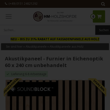
(+49) 0151 24821292
0
NEU
– BIS ZU 31% RABATT AUF FASSADENPANELE AUS HOLZ
Sie sind hier »
Akustikpaneele
»
Akustikpaneele aus Holz
Akustikpaneel - Furnier in Eichenoptik
60 x 240 cm unbehandelt
Lieferung 6-8 Arbeitstage
SOMMERANGEBOT
SPARE 80%
- 71%