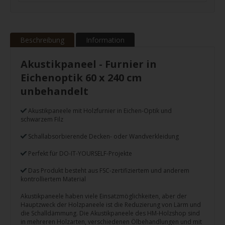
Beschreibung
Information
Akustikpaneel - Furnier in
Eichenoptik 60 x 240 cm
unbehandelt
Akustikpaneele mit Holzfurnier in Eichen-Optik und
schwarzem Filz
Schallabsorbierende Decken- oder Wandverkleidung
Perfekt für DO-IT-YOURSELF-Projekte
Das Produkt besteht aus FSC-zertifiziertem und anderem
kontrolliertem Material
Akustikpaneele haben viele Einsatzmöglichkeiten, aber der
Hauptzweck der Holzpaneele ist die Reduzierung von Lärm und
die Schalldämmung. Die Akustikpaneele des HM-Holzshop sind
in mehreren Holzarten, verschiedenen Ölbehandlungen und mit