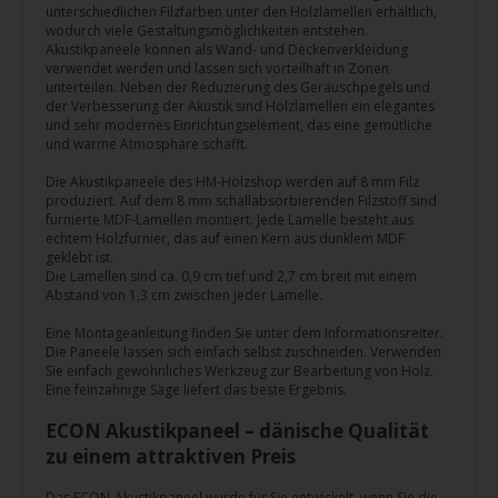
unterschiedlichen Filzfarben unter den Holzlamellen erhältlich,
wodurch viele Gestaltungsmöglichkeiten entstehen.
Akustikpaneele können als Wand- und Deckenverkleidung
verwendet werden und lassen sich vorteilhaft in Zonen
unterteilen. Neben der Reduzierung des Geräuschpegels und
der Verbesserung der Akustik sind Holzlamellen ein elegantes
und sehr modernes Einrichtungselement, das eine gemütliche
und warme Atmosphäre schafft.
Die Akustikpaneele des HM-Holzshop werden auf 8 mm Filz
produziert. Auf dem 8 mm schallabsorbierenden Filzstoff sind
furnierte MDF-Lamellen montiert. Jede Lamelle besteht aus
echtem Holzfurnier, das auf einen Kern aus dunklem MDF
geklebt ist.
Die Lamellen sind ca. 0,9 cm tief und 2,7 cm breit mit einem
Abstand von 1,3 cm zwischen jeder Lamelle.
Eine Montageanleitung finden Sie unter dem Informationsreiter.
Die Paneele lassen sich einfach selbst zuschneiden. Verwenden
Sie einfach gewöhnliches Werkzeug zur Bearbeitung von Holz.
Eine feinzahnige Säge liefert das beste Ergebnis.
ECON Akustikpaneel – dänische Qualität
zu einem attraktiven Preis
Das ECON-Akustikpaneel wurde für Sie entwickelt, wenn Sie die